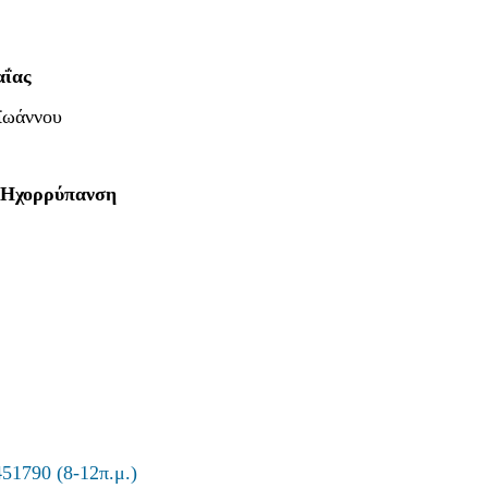
αΐας
ϊωάννου
ν Ηχορρύπανση
1790 (8-12π.μ.)