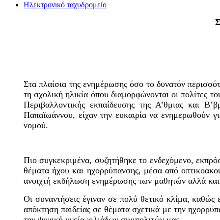
Ηλεκτρονικό ταχυδρομείο
Σ
Στα πλαίσια της ενημέρωσης όσο το δυνατόν περισσό
τη σχολική ηλικία όπου διαμορφώνονται οι πολίτες τ
Περιβαλλοντικής εκπαίδευσης της Α’θμιας και Β’β
Παπαϊωάννου, είχαν την ευκαιρία να ενημερωθούν γι
νομού.
Πιο συγκεκριμένα, συζητήθηκε το ενδεχόμενο, εκπρό
θέματα ήχου και ηχορρύπανσης, μέσα από οπτικοακο
ανοιχτή εκδήλωση ενημέρωσης των μαθητών αλλά και 
Οι συναντήσεις έγιναν σε πολύ θετικό κλίμα, καθώς
απόκτηση παιδείας σε θέματα σχετικά με την ηχορρύπ
την ψυχική υγεία χιλιάδων συμπολιτών μας.