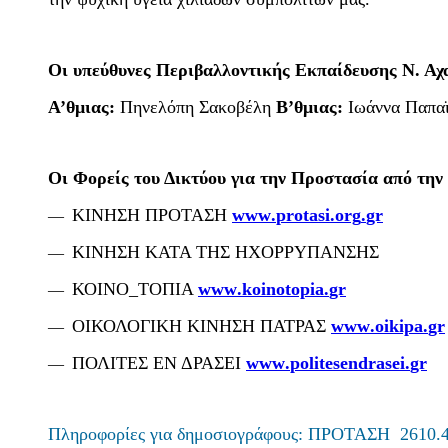
Οι υπεύθυνες Περιβαλλοντικής Εκπαίδευσης Ν. Αχ
Α’θμιας:
Πηνελόπη Σακοβέλη
Β’θμιας:
Ιωάννα Παπα
Οι Φορείς του Δικτύου για την Προστασία από τη
ΚΙΝΗΣΗ ΠΡΟΤΑΣΗ
www
.
protasi
.
org
.
gr
—
ΚΙΝΗΣΗ ΚΑΤΑ ΤΗΣ ΗΧΟΡΡΥΠΑΝΣΗΣ
—
ΚΟΙΝΟ_ΤΟΠΙΑ
www
.
koinotopia
.
gr
—
ΟΙΚΟΛΟΓΙΚΗ ΚΙΝΗΣΗ ΠΑΤΡΑΣ
www
.
oikipa
.
gr
—
ΠΟΛΙΤΕΣ ΕΝ ΔΡΑΣΕΙ
www
.
politesendrasei
.
gr
—
Πληροφορίες για δημοσιογράφους: ΠΡΟΤΑΣΗ 2610.45