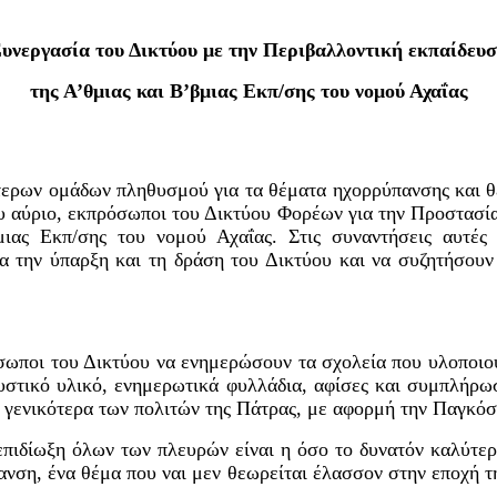
υνεργασία του Δικτύου με την Περιβαλλοντική εκπαίδευ
της Α’θμιας και Β’βμιας Εκπ/σης του νομού Αχαΐας
τερων ομάδων πληθυσμού για τα θέματα ηχορρύπανσης και θ
ου αύριο, εκπρόσωποι του Δικτύου Φορέων για την Προστασί
μιας Εκπ/σης του νομού Αχαΐας. Στις συναντήσεις αυτέ
α την ύπαρξη και τη δράση του Δικτύου και να συζητήσουν
σωποι του Δικτύου να ενημερώσουν τα σχολεία που υλοποιού
υστικό υλικό, ενημερωτικά φυλλάδια, αφίσες και συμπλήρω
γενικότερα των πολιτών της Πάτρας, με αφορμή την Παγκόσ
 επιδίωξη όλων των πλευρών είναι η όσο το δυνατόν καλύτε
ανση, ένα θέμα που ναι μεν θεωρείται έλασσον στην εποχή τη